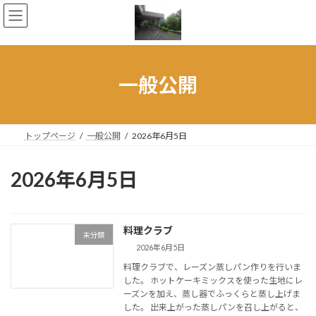
コ
ナ
ン
ビ
テ
ゲ
ン
ー
ツ
シ
へ
ョ
一般公開
ス
ン
キ
に
ッ
移
プ
動
トップページ
一般公開
2026年6月5日
2026年6月5日
料理クラブ
未分類
2026年6月5日
料理クラブで、レーズン蒸しパン作りを行いま
した。 ホットケーキミックスを使った生地にレ
ーズンを加え、蒸し器でふっくらと蒸し上げま
した。 出来上がった蒸しパンを召し上がると、