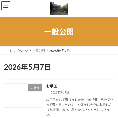
コ
ナ
ン
ビ
テ
ゲ
ン
ー
ツ
シ
へ
ョ
一般公開
ス
ン
キ
に
ッ
移
プ
動
トップページ
一般公開
2026年5月7日
2026年5月7日
お手玉
未分類
2026年5月7日
お手玉をして遊びました(#^.^#)「昔、自分で作
って遊んでいたのよ」と懐かしそうにお話しさ
れる場面もあり、和やかなひとときとなりまし
た。