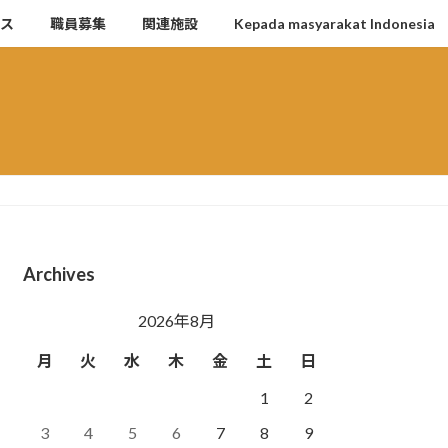
セス
職員募集
関連施設
Kepada masyarakat Indonesia
Archives
2026年8月
月
火
水
木
金
土
日
1
2
3
4
5
6
7
8
9