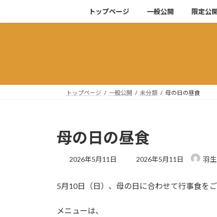
コ
ナ
トップページ
一般公開
限定公
ン
ビ
テ
ゲ
ン
ー
ツ
シ
へ
ョ
ス
ン
キ
に
トップページ
一般公開
未分類
母の日の昼食
ッ
移
プ
動
母の日の昼食
最
2026年5月11日
2026年5月11日
羽生
終
更
5月10日（日）、母の日に合わせて行事食を
新
日
時
メニューは、
: