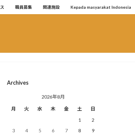
セス
職員募集
関連施設
Kepada masyarakat Indonesia
Archives
2026年8月
月
火
水
木
金
土
日
1
2
3
4
5
6
7
8
9