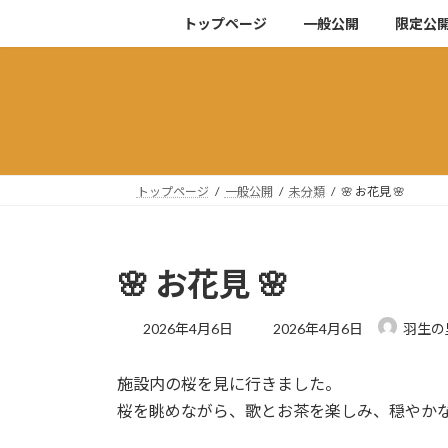
コ
ナ
トップページ
一般公開
限定公
ン
ビ
テ
ゲ
ン
ー
ツ
シ
へ
ョ
ス
ン
キ
に
トップページ
一般公開
未分類
🌸 お花見 🌸
ッ
移
プ
動
🌸 お花見 🌸
最
2026年4月6日
2026年4月6日
羽生の
終
更
施設内の桜を見に行きました。
新
日
桜を眺めながら、歌とお茶を楽しみ、穏やか
時
: