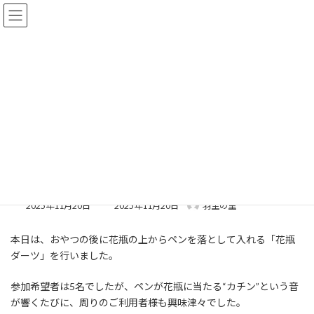
コ
ナ
ン
ビ
テ
ゲ
ン
ー
ツ
シ
へ
ョ
一般公開
ス
ン
キ
に
ッ
移
プ
動
トップページ
一般公開
未分類
花瓶ダーツ
花瓶ダーツ
最
2025年11月20日
2025年11月20日
羽生の里
終
更
本日は、おやつの後に花瓶の上からペンを落として入れる「花瓶
新
日
ダーツ」を行いました。
時
:
参加希望者は5名でしたが、ペンが花瓶に当たる“カチン”という音
が響くたびに、周りのご利用者様も興味津々でした。