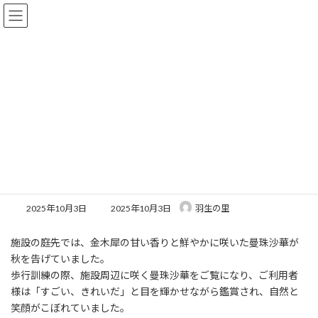
コ
ナ
ン
ビ
テ
ゲ
ン
ー
ツ
シ
へ
ョ
一般公開
ス
ン
キ
に
ッ
移
プ
動
トップページ
一般公開
一般公開
曼珠沙華
曼珠沙華
最
2025年10月3日
2025年10月3日
羽生の里
終
更
施設の庭先では、金木犀の甘い香りと鮮やかに咲いた曼珠沙華が
新
日
秋を告げていました。
時
歩行訓練の際、施設周辺に咲く曼珠沙華をご覧になり、ご利用者
:
様は「すごい、きれいだ」と目を輝かせながら鑑賞され、自然と
笑顔がこぼれていました。