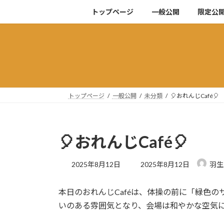
コ
ナ
トップページ
一般公開
限定公
ン
ビ
テ
ゲ
ン
ー
ツ
シ
へ
ョ
ス
ン
キ
に
トップページ
一般公開
未分類
🎈おれんじCafé🎈
ッ
移
プ
動
🎈おれんじCafé🎈
最
2025年8月12日
2025年8月12日
羽生
終
更
本日のおれんじCaféは、体操の前に「緑色
新
日
いのある雰囲気となり、会場は和やかな空気
時
: