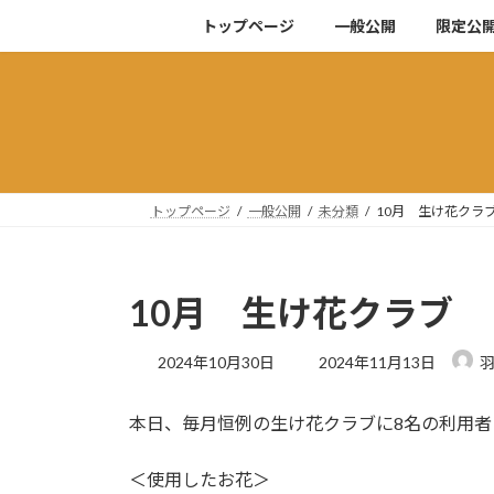
コ
ナ
トップページ
一般公開
限定公
ン
ビ
テ
ゲ
ン
ー
ツ
シ
へ
ョ
ス
ン
キ
に
トップページ
一般公開
未分類
10月 生け花クラ
ッ
移
プ
動
10月 生け花クラブ
最
2024年10月30日
2024年11月13日
終
更
本日、毎月恒例の生け花クラブに8名の利用
新
日
時
＜使用したお花＞
: