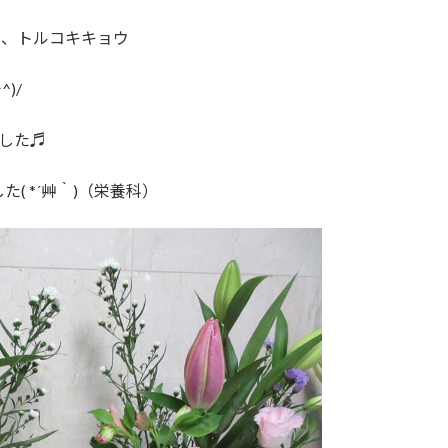
ム、トルコキキョウ
)/
した♬
 *´艸｀)（栄養科）