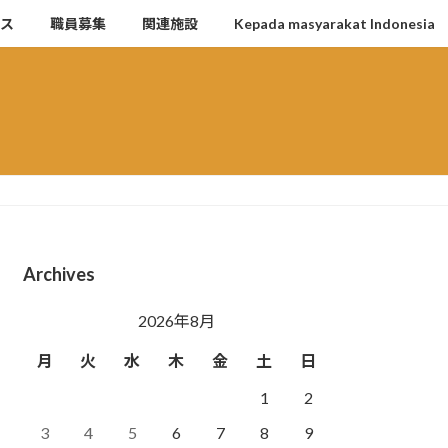
セス
職員募集
関連施設
Kepada masyarakat Indonesia
Archives
2026年8月
月
火
水
木
金
土
日
1
2
3
4
5
6
7
8
9