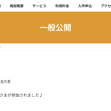
開
施設概要
サービス
利用料金
入所申込
アク
一般公開
ブ
羽生の里
者さまが参加されました♪