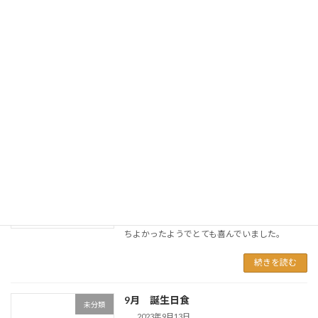
続きを読む
施設内研修を行いました
未分類
2023年9月15日
本日、褥瘡予防のための体験型研修会を行いま
した。
続きを読む
散歩
未分類
2023年9月14日
今日は天気も良かった為、園の外を一緒に散歩
しました。 ご利用者様も外の空気を吸って気持
ちよかったようでとても喜んでいました。
続きを読む
9月 誕生日食
未分類
2023年9月13日