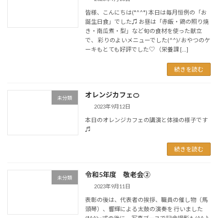
皆様、こんにちは(*^^*) 本日は毎月恒例の「お
誕生日食」でした♫ お昼は「赤飯・鶏の照り焼
き・南瓜煮・梨」など旬の食材を使った献立
で、 彩りのよいメニューでした(^^)/ おやつのケ
ーキもとても好評でした♡ （栄養課 […]
続きを読む
オレンジカフェ🍊
未分類
2023年9月12日
本日のオレンジカフェの講演と体操の様子です
♬
続きを読む
令和5年度 敬老会②
未分類
2023年9月11日
表彰の後は、代表者の挨拶、職員の催し物（馬
頭琴）、響輝による太鼓の演奏を 行いました