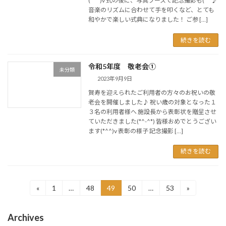
(*^^)v 式の後に、写真ブースで記念撮影も(^^♪
音楽のリズムに合わせて手を叩くなど、とても
和やかで楽しい式典になりました！ ご参 […]
続きを読む
令和5年度 敬老会①
未分類
2023年9月9日
賀寿を迎えられたご利用者の方々のお祝いの敬
老会を開催しました♪ 祝い歳の対象となった１
３名の利用者様へ 施設長から表彰状を贈呈させ
ていただきました(*^-^*) 皆様おめでとうござい
ます(*^^)v 表彰の様子 記念撮影 […]
続きを読む
投
«
1
…
48
49
50
…
53
»
固
固
固
固
固
定
定
定
定
定
稿
ペ
ペ
ペ
ペ
ペ
Archives
ー
ー
ー
ー
ー
の